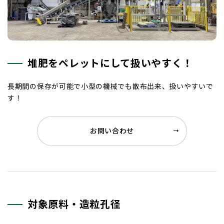
お知らせ
充填設備
包装設備
パレタイジング設備
プライバシーポリシー
監視システム
堆肥をペレットにして扱いやすく！
環境関連事業
長期間の保存が可能で小型の機械でも散布出来、扱いやすいで
コンポ富士
す！
脱臭・除菌システム
たまご市場
お問い合わせ
自家飼料配合設備
建築工事（畜舎）
造粒設備
非常用発電機
対象原料・造粒孔径
特殊運搬車