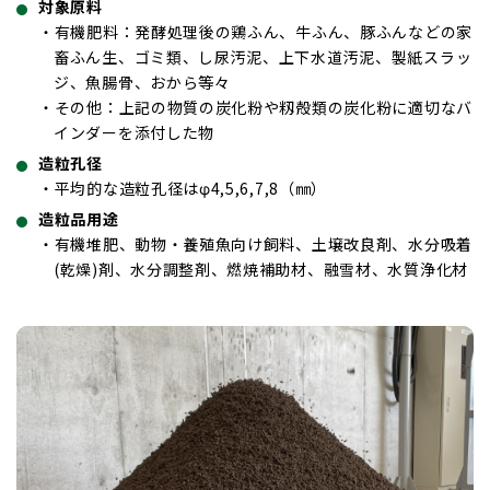
対象原料
回転ブレード式破袋分別機
・有機肥料：発酵処理後の鶏ふん、牛ふん、豚ふんなどの家
間接加熱式縦型乾燥機
畜ふん生、ゴミ類、し尿汚泥、上下水道汚泥、製紙スラッ
ジ、魚腸骨、おから等々
新規取組事項
・その他：上記の物質の炭化粉や籾殻類の炭化粉に適切なバ
インダーを添付した物
造粒孔径
・平均的な造粒孔径はφ4,5,6,7,8（㎜）
造粒品用途
・有機堆肥、動物・養殖魚向け飼料、土壌改良剤、水分吸着
(乾燥)剤、水分調整剤、燃焼補助材、融雪材、水質浄化材