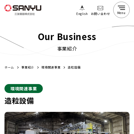
Menu
English
お問い合わせ
SANYUの強み
Our Business
会社案内
事業紹介
採用情報
会社案内トップ
ホーム
事業紹介
環境関連事業
造粒設備
メッセージ
企業理念
事業紹介
採用情報トップ
環境関連事業
会社概要
社員インタビュー
拠点
造粒設備
新卒採用
中古機器情報
食品関連事業
沿革
中途採用
抽出・調合設備
グループ
粕搬送設備
取引先
容器供給設備
SDGs