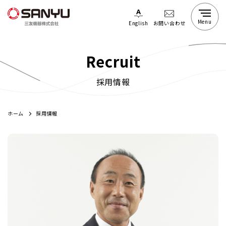
Menu
English
お問い合わせ
SANYUの強み
Recruit
会社案内
採用情報
採用情報
会社案内トップ
ホーム
採用情報
メッセージ
企業理念
事業紹介
採用情報トップ
会社概要
社員インタビュー
拠点
新卒採用
中古機器情報
食品関連事業
沿革
中途採用
抽出・調合設備
グループ
粕搬送設備
取引先
容器供給設備
SDGs