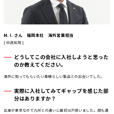
お知らせ
充填設備
包装設備
パレタイジング設備
プライバシーポリシー
監視システム
M. I. さん 福岡本社 海外営業担当
環境関連事業
[ 中途採用 ]
コンポ富士
どうしてこの会社に入社しようと思った
脱臭・除菌システム
のか教えてください。
たまご市場
自家飼料配合設備
海外に知ってもらいたい素晴らしい製品との出会いでした。
建築工事（畜舎）
実際に入社してみてギャップを感じた部
造粒設備
分はありますか？
非常用発電機
特殊運搬車
出身が東京なので九州との違いに最初は戸惑いました。顔も違